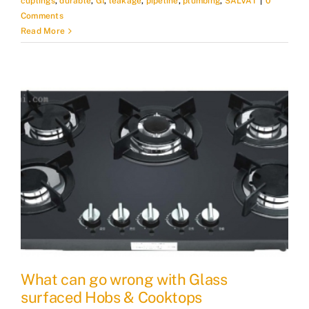
cuplings
,
durable
,
GI
,
leakage
,
pipeline
,
plumbing
,
SALVAT
|
0
Comments
Read More
What can go wrong with Glass
surfaced Hobs & Cooktops