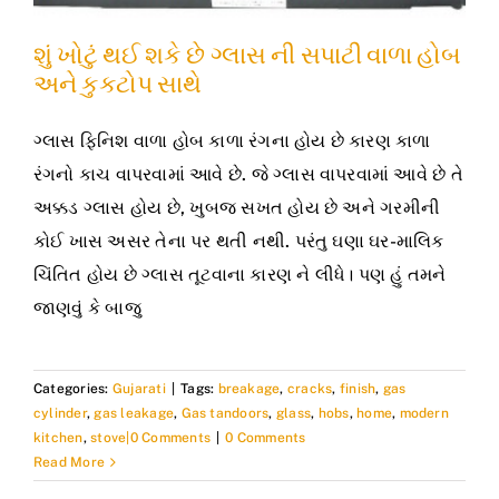
શું ખોટું થઈ શકે છે ગ્લાસ ની સપાટી વાળા હોબ
અને કુકટોપ સાથે
ગ્લાસ ફિનિશ વાળા હોબ કાળા રંગના હોય છે કારણ કાળા
રંગનો કાચ વાપરવામાં આવે છે. જે ગ્લાસ વાપરવામાં આવે છે તે
અક્કડ ગ્લાસ હોય છે, ખુબજ સખત હોય છે અને ગરમીની
કોઈ ખાસ અસર તેના પર થતી નથી. પરંતુ ઘણા ઘર-માલિક
ચિંતિત હોય છે ગ્લાસ તૂટવાના કારણ ને લીધે। પણ હું તમને
જાણવું કે બાજુ
Categories:
Gujarati
|
Tags:
breakage
,
cracks
,
finish
,
gas
cylinder
,
gas leakage
,
Gas tandoors
,
glass
,
hobs
,
home
,
modern
kitchen
,
stove|0 Comments
|
0 Comments
Read More