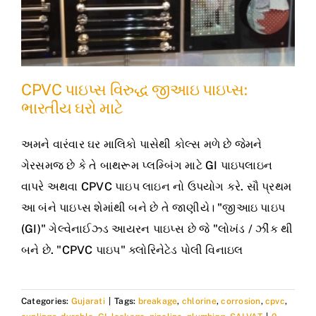
CPVC પાઇપ્સ વિરુદ્ધ જીઆઇ પાઇપ્સ:
ભારતીય ઘરો માટે
અમને વારંવાર ઘર માલિકો પાસેથી કોલ્સ મળે છે જેમને
ગેરસમજ છે કે તે બાથરૂમ પ્લમ્બિંગ માટે GI પાઇપલાઇન
વાપરે અથવા CPVC પાઇપ લાઇન નો ઉપયોગ કરે. સૌ પ્રથમ
આ બંને પાઇપ્સ શેમાંથી બને છે તે જાણીયે। "જીઆઇ પાઇપ
(GI)" ગેલ્વેનાઈઝ્ડ આયરન પાઇપ્સ છે જે "લોખંડ / ઝીંક થી
બને છે. "CPVC પાઇપ" ક્લોરિનેટેડ પોલી વિનાઇલ
Categories:
Gujarati
|
Tags:
breakage
,
chlorine
,
corrosion
,
cpvc
,