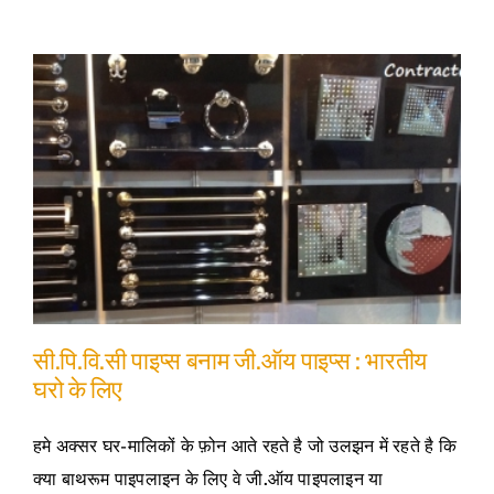
सी.पि.वि.सी पाइप्स बनाम जी.ऑय पाइप्स : भारतीय
घरो के लिए
हमे अक्सर घर-मालिकों के फ़ोन आते रहते है जो उलझन में रहते है कि
क्या बाथरूम पाइपलाइन के लिए वे जी.ऑय पाइपलाइन या