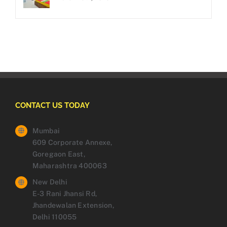
CONTACT US TODAY
Mumbai
609 Corporate Annexe,
Goregaon East,
Maharashtra 400063
New Delhi
E-3 Rani Jhansi Rd,
Jhandewalan Extension,
Delhi 110055