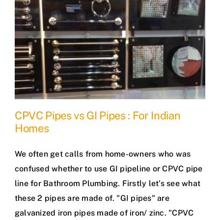
CPVC Pipes vs GI Pipes : For Indian
Homes
We often get calls from home-owners who was
confused whether to use GI pipeline or CPVC pipe
line for Bathroom Plumbing. Firstly let’s see what
these 2 pipes are made of. "GI pipes" are
galvanized iron pipes made of iron/ zinc. "CPVC