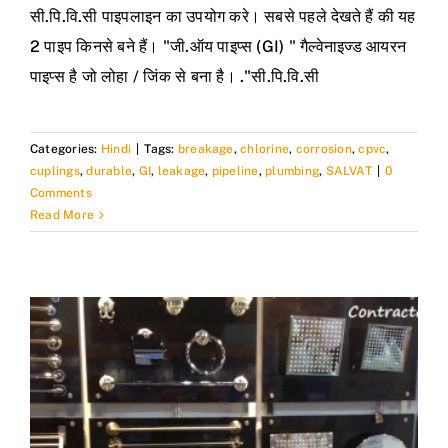
सी.पि.वि.सी पाइपलाइन का उपयोग करे। सबसे पहले देखते हैं की यह
2 पाइप किनसे बने हैं। "जी.ऑय पाइप्स (GI) " गैल्वेनाइज्ड आयरन
पाइप्स है जो लोहा / जिंक से बना है। ."सी.पि.वि.सी
Categories:
Hindi
|
Tags:
breakage
,
chlorine
,
corrosion
,
cpvc
,
cuplings
,
durable
,
GI
,
leakage
,
pipeline
,
plumbing
,
SALVAT
|
0
Comments
Read More