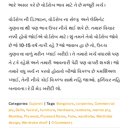
ભારે અસર કરે છે વોર્ડરોબ ભાવ માટે તે છે મજૂરી ખર્ચ।
વોર્ડરોબ ની ડિઝાઇન, વોર્ડરોબ ના સેલ્ફ અને લેમિનેટ
ગુણવત્તા થી પણ ભાવ ઉપર નીચે થઈ શકે છે. તમારું વિચાર
નક્કી હોવો જોઈએ વોર્ડરોબ માટે। શું તમને તેવો વોર્ડરોબ જોવે
છે જે 10-15 વર્ષ તાકી રહે ? જો જવાબ હા છે તો, ઉચ્ચ
ગુણવત્તા વાળું મરીન પ્લાઈ ખરીદો। તે તમારો ખર્ચ વધારશે પણ
તે ટકે રહેશે અને તમારી આવનારી પેઢી પણ વાપરી શકશે। જો
તમારે વધુ ખર્ચ ન કરવો હોયતો બીજો વિકલ્પ છે કમર્શિઅલ
પ્લાઈ, તેની નીચે કોઈ વિકલ્પ સાથે નહિ જાઓ. ફર્નિચર નહિ
બનાવતા। રેડી મેડ ખરીદી લો.
Categories:
Gujarati
|
Tags:
Bangalore
,
carpenter
,
Commercial
ply
,
Delhi
,
fevicol
,
furniture
,
Hardware
,
laminate
,
marine ply
,
Mumbai
,
Plywood
,
Plywood Rates
,
Pune
,
wardrobe
,
Wardrobe
design
,
Wardrobe shelf
|
0 Comments