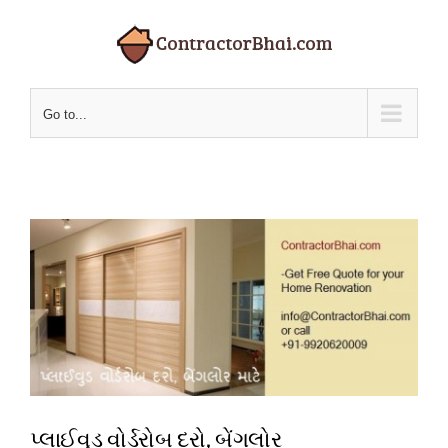
Skip
to
content
Go to...
પ્લાઈવુડ વોર્ડરોબ દરો, બેંગલોર