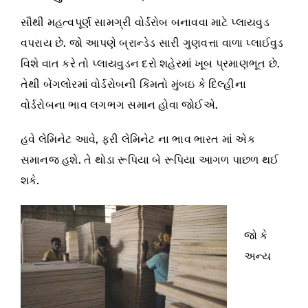
સૌથી મહત્વપૂર્ણ સામગ્રી વોર્ડરોબ બનાવવા માટે પ્લાયવુડ
વપરાય છે. જો આપણે બ્રાન્ડેડ સારી ગુણવત્તા વાળા પ્લાઈવુડ
વિશે વાત કરે તો પ્લાયવુડન દરો શહેરમાં ખૂબ પ્રમાણભૂત છે.
તેથી બેંગલોરમાં વોર્ડરોબની કિંમતો મુંબઇ કે દિલ્હીના
વોર્ડરોબના ભાવ લગભગ સમાન હોવા જોઈએ.
હવે લેમિનેટ આવે, ફરી લેમિનેટ ના ભાવ ભારત માં એક
સમાનજ હશે. તે થોડા રૂપિયા બે રૂપિયા આગળ પાછળ થઈ
શકે.
જો કે
અન્ય