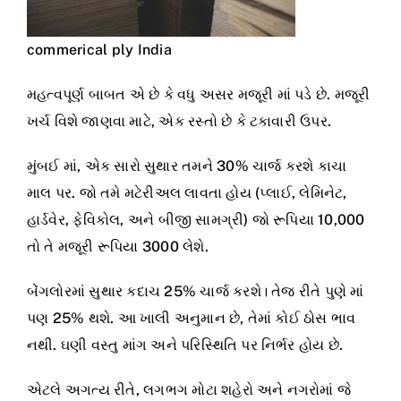
commerical ply India
મહત્વપૂર્ણ બાબત એ છે કે વધુ અસર મજૂરી માં પડે છે. મજૂરી
ખર્ચ વિશે જાણવા માટે, એક રસ્તો છે કે ટકાવારી ઉપર.
મુંબઈ માં, એક સારો સુથાર તમને 30% ચાર્જ કરશે કાચા
માલ પર. જો તમે મટેરીઅલ લાવતા હોય (પ્લાઈ, લેમિનેટ,
હાર્ડવેર, ફેવિકોલ, અને બીજી સામગ્રી) જો રૂપિયા 10,000
તો તે મજૂરી રૂપિયા 3000 લેશે.
બેંગલોરમાં સુથાર કદાચ 25% ચાર્જ કરશે। તેજ રીતે પુણે માં
પણ 25% થશે. આ ખાલી અનુમાન છે, તેમાં કોઈ ઠોસ ભાવ
નથી. ઘણી વસ્તુ માંગ અને પરિસ્થિતિ પર નિર્ભર હોય છે.
એટલે અગત્ય રીતે, લગભગ મોટા શહેરો અને નગરોમાં જે