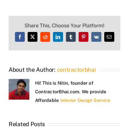
Share This, Choose Your Platform!
Facebook
X
Reddit
LinkedIn
Tumblr
Pinterest
Vk
Email
About the Author:
contractorbhai
Hi! This is Nitin, founder of
ContractorBhai.com. We provide
Affordable
Interior Design Service
Related Posts