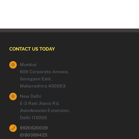
CONTACT US TODAY
Mumbai
609 Corporate Annexe,
Goregaon East,
Maharashtra 400063
New Delhi
E-3 Rani Jhansi Rd,
Jhandewalan Extension,
Delhi 110055
9920620009
8180099423