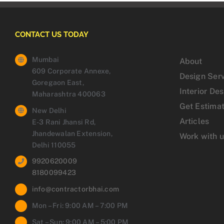
CONTACT US TODAY
Mumbai
About
609 Corporate Annexe,
Design Ser
Goregaon East,
Interior De
Maharashtra 400063
Get Estima
New Delhi
Articles
E-3 Rani Jhansi Rd,
Jhandewalan Extension,
Work with 
Delhi 110055
9920620009
8180099423
info@contractorbhai.com
Mon – Fri: 9:00 AM – 7:00 PM
Sat – Sun: 9:00 AM – 5:00 PM