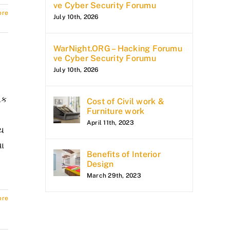
ve Cyber Security Forumu
ore
July 10th, 2026
WarNight.ORG – Hacking Forumu
ve Cyber Security Forumu
July 10th, 2026
એક
Cost of Civil work &
Furniture work
April 11th, 2023
ીચ
ધા
Benefits of Interior
Design
March 29th, 2023
ore