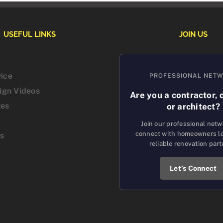
USEFUL LINKS
JOIN US
vice
PROFESSIONAL NET
sign Videos
Are you a contractor, 
tes
or architect?
Join our professional net
connect with homeowners lo
us
reliable renovation part
Let’s Connect