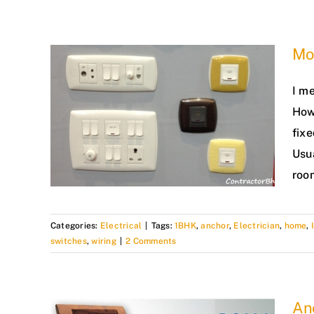
Mo
I me
How
fixe
Usu
roo
Categories:
Electrical
|
Tags:
1BHK
,
anchor
,
Electrician
,
home
,
switches
,
wiring
|
2 Comments
An