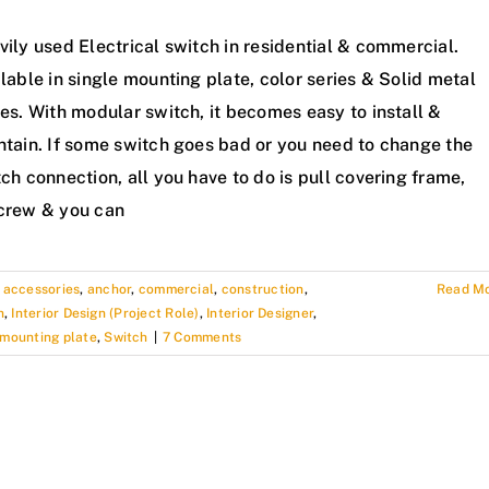
ily used Electrical switch in residential & commercial.
lable in single mounting plate, color series & Solid metal
es. With modular switch, it becomes easy to install &
ntain. If some switch goes bad or you need to change the
ch connection, all you have to do is pull covering frame,
crew & you can
,
accessories
,
anchor
,
commercial
,
construction
,
Read M
n
,
Interior Design (Project Role)
,
Interior Designer
,
 mounting plate
,
Switch
|
7 Comments