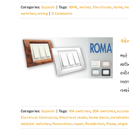
Categories:
Gujarati
|
Tags:
1BHK
,
anchor
,
Electrician
,
home
,
In
switches
,
wiring
|
0 Comments
એન્
ભારે
માઉન
સ્વી
ખરાબ
તમાર
Categories:
Gujarati
|
Tags:
10A switches
,
20A switches
,
access
Electrical Contractor
,
Electrical repair
,
home decor
,
installatio
modular switches
,
Renovation
,
repair
,
Residential
,
Roma
,
single