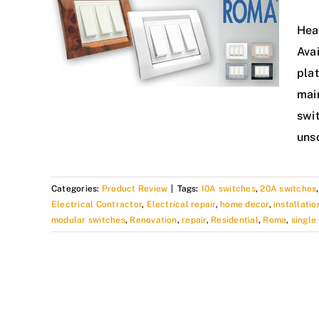
Heav
Avai
plat
mai
swit
uns
Categories:
Product Review
|
Tags:
10A switches
,
20A switches
Electrical Contractor
,
Electrical repair
,
home decor
,
installatio
modular switches
,
Renovation
,
repair
,
Residential
,
Roma
,
single