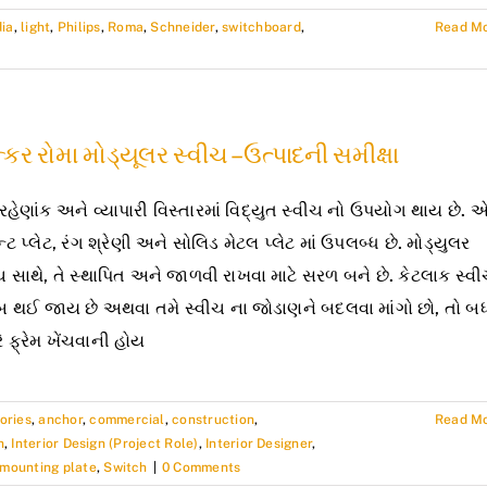
dia
,
light
,
Philips
,
Roma
,
Schneider
,
switchboard
,
Read M
કર રોમા મોડ્યૂલર સ્વીચ – ઉત્પાદની સમીક્ષા
 રહેણાંક અને વ્યાપારી વિસ્તારમાં વિદ્યુત સ્વીચ નો ઉપયોગ થાય છે. 
્ટ પ્લેટ, રંગ શ્રેણી અને સોલિડ મેટલ પ્લેટ માં ઉપલબ્ધ છે. મોડ્યુલર
ચ સાથે, તે સ્થાપિત અને જાળવી રાખવા માટે સરળ બને છે. કેટલાક સ્વ
 થઈ જાય છે અથવા તમે સ્વીચ ના જોડાણને બદલવા માંગો છો, તો બ
ે ફ્રેમ ખેંચવાની હોય
ories
,
anchor
,
commercial
,
construction
,
Read M
n
,
Interior Design (Project Role)
,
Interior Designer
,
 mounting plate
,
Switch
|
0 Comments