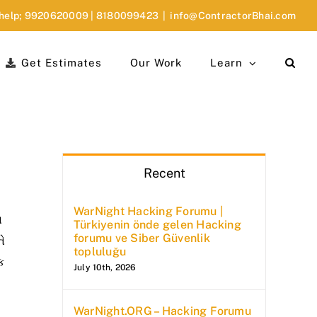
 help;
9920620009
|
8180099423
|
info@ContractorBhai.com
Get Estimates
Our Work
Learn
Recent
WarNight Hacking Forumu |
ા
Türkiyenin önde gelen Hacking
forumu ve Siber Güvenlik
ને
topluluğu
ક
July 10th, 2026
WarNight.ORG – Hacking Forumu