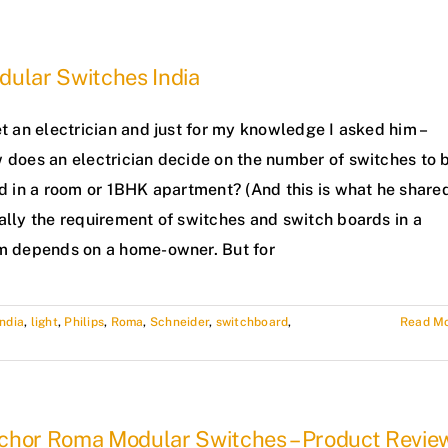
dular Switches India
t an electrician and just for my knowledge I asked him –
 does an electrician decide on the number of switches to 
d in a room or 1BHK apartment? (And this is what he share
ally the requirement of switches and switch boards in a
m depends on a home-owner. But for
India
,
light
,
Philips
,
Roma
,
Schneider
,
switchboard
,
Read M
chor Roma Modular Switches – Product Revie