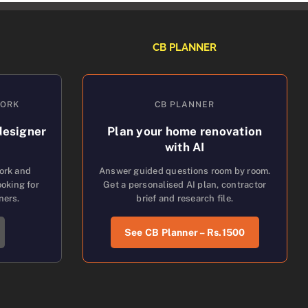
CB PLANNER
WORK
CB PLANNER
designer
Plan your home renovation
with AI
work and
Answer guided questions room by room.
oking for
Get a personalised AI plan, contractor
ners.
brief and research file.
See CB Planner – Rs.1500