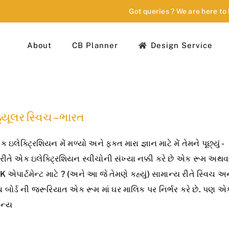
Got queries ? We are here to
About
CB Planner
Design Service
્યૂલર સ્વિચ – ભારત
એક ઇલેક્ટ્રિશિયન મેં મળ્યો અને ફક્ત મારા જ્ઞાન માટે મેં તેમને પૂછ્યું -
 રીતે એક ઇલેક્ટ્રિશિયન સ્વીચોની સંખ્યા નક્કી કરે છે એક રૂમ અથવ
 એપાર્ટમેન્ટ માટે ? (અને આ જે તેમણે કહ્યું) સામાન્ય રીતે સ્વિચ અ
ચ બોર્ડ ની જરૂરિયાત એક રૂમ માં ઘર માલિક પર નિર્ભર કરે છે. પણ એ
ાન્ય