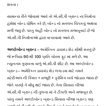
શકતા।
સામાન્ય રીતે જોવામાં આવે તો એ.સી.પી બ્રાન્ડ ના નિર્માતા
હંમેશા બોન્ડ ઘોષિત કરે છે, બોન્ડ નો મતલબ ચિપકવું અથવા
મળી જવું છે. પરંતુ અહીં બોન્ડ નો મતલબ મજબૂતાઈ છે જે
એ.સી.પી નિર્માતાઓ દ્વારા વાપરવામાં આવે છે.
અલ્ટોબોન્ડ બ્રાન્ડ
– અમેરિકન ડાયમંડ શેડ સૌથી સસ્તું છે
જે રૂપિયા 90 થી 100 પ્રતિ ચોરસ ફૂટ માં મળે છે. આ
ન્યુનતમ ગુણવત્તા વાળું એ.સી.પી શીટ છે. આ અલ્ટોબોન્ડ
બ્રાન્ડ – અમેરિકન ડાયમંડ શેડ લગાડવા માટે તમને
મટેરીઅલ ની કિંમત + મજૂરી + ફ્રેમિંગ ખર્ચ જોડાય જાય છે
જેને કારણે તે મોંઘુ થઈ જાય છે. તેના સિવાય બીજા
એ.સી.પી બ્રાન્ડ ની તુલના માં તે ટીકાઉ અને મજબૂત છે.
પરંતુ તમને અલ્ટોબોન્ડ બ્રાન્ડ સિવાય બીજા બ્રાન્ડ પણ