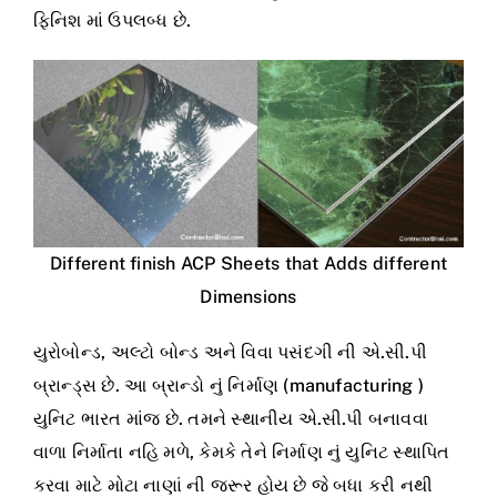
ફિનિશ માં ઉપલબ્ધ છે.
Different finish ACP Sheets that Adds different
Dimensions
યુરોબોન્ડ, અલ્ટો બોન્ડ અને વિવા પસંદગી ની એ.સી.પી
બ્રાન્ડ્સ છે. આ બ્રાન્ડો નું નિર્માણ (manufacturing )
યુનિટ ભારત માંજ છે. તમને સ્થાનીય એ.સી.પી બનાવવા
વાળા નિર્માતા નહિ મળે, કેમકે તેને નિર્માણ નું યુનિટ સ્થાપિત
કરવા માટે મોટા નાણાં ની જરૂર હોય છે જે બધા કરી નથી