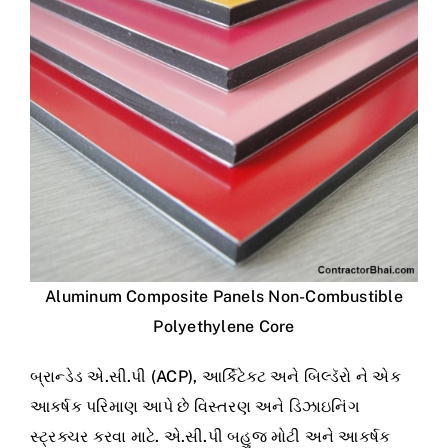
Aluminum Composite Panels Non-Combustible
Polyethylene Core
બ્રાન્ડેડ એ.સી.પી (ACP), આર્કિટેક્ટ અને બિલ્ડૅરો ને એક
આકર્ષક પરિમાણ આપે છે વિસ્તરણ અને ડિઝાઇનિંગ
સ્ટ્રક્ચર કરવા માટે. એ.સી.પી બહુજ મોટી અને આકર્ષક