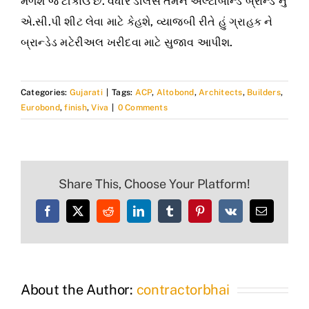
મળશે જે ટીકાઉ છે. વધારે ડીલર્સ તમને અલ્ટોબોન્ડ બ્રાન્ડ નું
એ.સી.પી શીટ લેવા માટે કેહશે, વ્યાજબી રીતે હું ગ્રાહક ને
બ્રાન્ડેડ મટેરીઅલ ખરીદવા માટે સુજાવ આપીશ.
Categories:
Gujarati
|
Tags:
ACP
,
Altobond
,
Architects
,
Builders
,
Eurobond
,
finish
,
Viva
|
0 Comments
Share This, Choose Your Platform!
Facebook
X
Reddit
LinkedIn
Tumblr
Pinterest
Vk
Email
About the Author:
contractorbhai