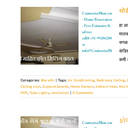
थोड
हा आर
मालक
सगळय
कंडि
कमी 
Categories:
Marathi
|
Tags:
Air Conditioning
,
Bedroom
,
Ceiling
,
Ceiling cost
,
Gypsum boards
,
Home Owners
,
indirect heat
,
Kitc
POP
,
Tube Lights
,
ventilation
|
0 Comments
ફોલ