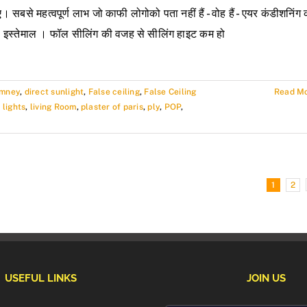
। सबसे महत्वपूर्ण लाभ जो काफी लोगोको पता नहीं हैं - वोह हैं - एयर कंडीशनिंग 
ा इस्तेमाल । फॉल सीलिंग की वजह से सीलिंग हाइट कम हो
imney
,
direct sunlight
,
False ceiling
,
False Ceiling
Read M
 lights
,
living Room
,
plaster of paris
,
ply
,
POP
,
1
2
USEFUL LINKS
JOIN US