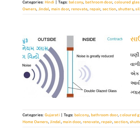
Categories:
Hindi
|
Tags:
balcony
,
bathroom door
,
coloured glas
Owners
,
Jindal
,
main door
,
renovate
,
repair
,
section
,
shutters
,
si
સાઉ
ઘણી 
વાળી
એક બ
આવી 
ગ્લા
Categories:
Gujarati
|
Tags:
balcony
,
bathroom door
,
coloured g
Home Owners
,
Jindal
,
main door
,
renovate
,
repair
,
section
,
shutt