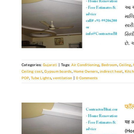
આ આર
માલિ
સારી
સિલી
છે. 
Categories:
Gujarati
|
Tags:
Air Conditioning
,
Bedroom
,
Ceiling
,
Ceiling cost
,
Gypsum boards
,
Home Owners
,
indirect heat
,
Kitc
POP
,
Tube Lights
,
ventilation
|
0 Comments
फॉल्
यह आर
(Hom