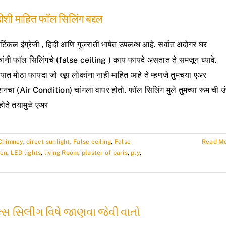
ीशी माहित फॉल सिलिंग बद्दल
्टिकल इंग्रेजी , हिंदी आणि गुजराती भाषेत उपलब्ध आहे. सर्वात अदोगर घर
ांनी फॉल सिलिंगचे (false ceiling ) काय फायदे असतात ते समजून घ्यावे.
ात मोठा फायदा जो खूप लोकांना नाही माहित आहे ते म्हणजे तुमचया एअर
शनचा (Air Condition) चांगला वापर होतो. फॉल सिलिंग मुले तुमच्या रूम ची उ
होते तयामुळे एअर
Chimney
,
direct sunlight
,
False ceiling
,
False
Read M
hen
,
LED lights
,
living Room
,
plaster of paris
,
ply
,
્સ સિલીંગ વિષે જાણવા જેવી વાતો