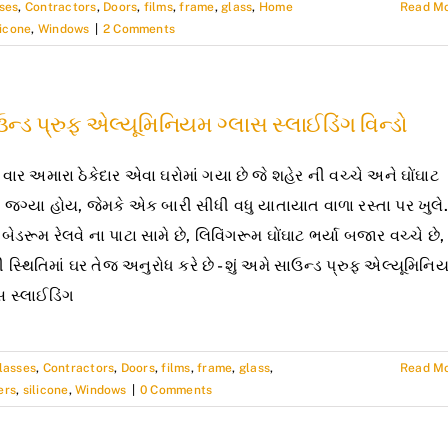
ses
,
Contractors
,
Doors
,
films
,
frame
,
glass
,
Home
Read M
licone
,
Windows
|
2 Comments
ન્ડ પ્રુફ એલ્યૂમિનિયમ ગ્લાસ સ્લાઈડિંગ વિન્ડો
વાર અમારા ઠેકેદાર એવા ઘરોમાં ગયા છે જે શહેર ની વચ્ચે અને ઘોંઘાટ
 જગ્યા હોય, જેમકે એક બારી સીધી વધુ યાતાયાત વાળા રસ્તા પર ખુલે.
ેડરૂમ રેલવે ના પાટા સામે છે, લિવિંગરૂમ ઘોંઘાટ ભર્યા બજાર વચ્ચે છે,
સ્થિતિમાં ઘર તેજ અનુરોધ કરે છે - શું અમે સાઉન્ડ પ્રુફ એલ્યૂમિનિ
સ સ્લાઈડિંગ
lasses
,
Contractors
,
Doors
,
films
,
frame
,
glass
,
Read M
ers
,
silicone
,
Windows
|
0 Comments