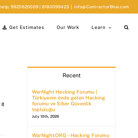
 help;
9920620009
|
8180099423
|
info@ContractorBhai.com
Get Estimates
Our Work
Learn
Recent
WarNight Hacking Forumu |
Türkiyenin önde gelen Hacking
forumu ve Siber Güvenlik
में
topluluğu
July 10th, 2026
WarNight.ORG – Hacking Forumu