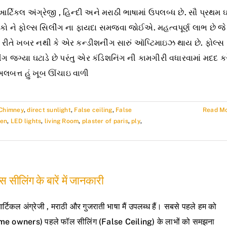
્ટિકલ અંગ્રેજી , હિન્દી અને મરાઠી ભાષામાં ઉપલબ્ધ છે. સૌ પ્રથમ 
કો ને ફોલ્સ સિલીંગ ના ફાયદા સમજવા જોઈએ. મહત્વપૂર્ણ લાભ છે જે
 રીતે ખબર નથી કે એર કન્ડીશનીંગ સારું ઑપ્ટિમાઇઝ થાય છે. ફોલ્સ
ંગ જગ્યા ઘટાડે છે પરંતુ એર કંડિશનિંગ ની કામગીરી વધારવામાં મદદ કર
અલબત્ત હું ખૂબ ઊંચાઇ વાળી
Chimney
,
direct sunlight
,
False ceiling
,
False
Read M
hen
,
LED lights
,
living Room
,
plaster of paris
,
ply
,
स सीलिंग के बारें में जानकारी
्टिकल अंग्रेजी , मराठी और गुजराती भाषा मैं उपलब्ध हैं। सबसे पहले हम को
e owners) पहले फॉल सीलिंग (False Ceiling) के लाभों को समझना