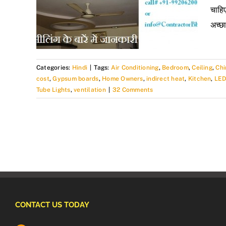
चाहिए
अच्छ
Categories:
Hindi
|
Tags:
Air Conditioning
,
Bedroom
,
Ceiling
,
Ch
cost
,
Gypsum boards
,
Home Owners
,
indirect heat
,
Kitchen
,
LED
Tube Lights
,
ventilation
|
32 Comments
CONTACT US TODAY